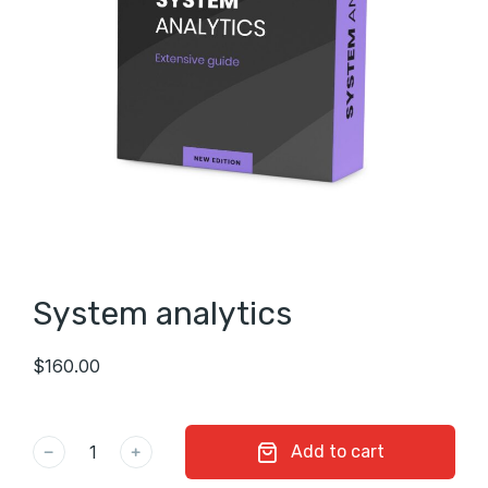
System analytics
$
160.00
﹣
﹢
Add to cart