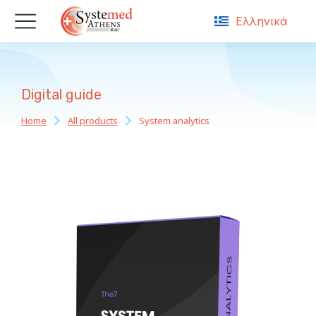
Ελληνικά
English
Digital guide
Home
All products
System analytics
You are here: