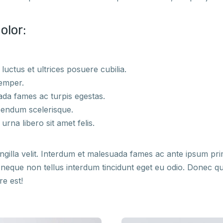
olor:
luctus et ultrices posuere cubilia.
semper.
ada fames ac turpis egestas.
bendum scelerisque.
na libero sit amet felis.
ingilla velit. Interdum et malesuada fames ac ante ipsum prim
t neque non tellus interdum tincidunt eget eu odio. Donec qu
e est!