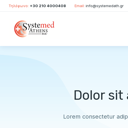
Τηλέφωνο:
+30 210 4000408
Email:
info@systemedath.gr
Dolor si
Lorem consectetur adipi