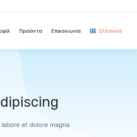
οφίλ
Προϊόντα
Επικοινωνία
Ελληνικά
English
dipiscing
t labore et dolore magna